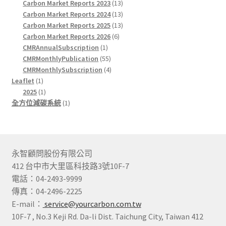
products
13
Carbon Market Reports 2023
13
products
13
Carbon Market Reports 2024
13
products
13
Carbon Market Reports 2025
13
6
products
Carbon Market Reports 2026
6
1
products
CMRAnnualSubscription
1
product
55
CMRMonthlyPublication
55
products
4
CMRMonthlySubscription
4
1
products
Leaflet
1
product
1
2025
1
product
1
全方位減碳系統
1
product
永智顧問股份有限公司
412 台中市大里區科技路3號10F-7
電話：04-2493-9999
傳真：04-2496-2225
E-mail：
service@yourcarbon.com.tw
10F-7 , No.3 Keji Rd. Da-li Dist. Taichung City, Taiwan 412