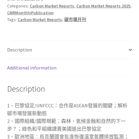
Categories:
Carbon Market Reports
,
Carbon Market Reports 2025
,
際
CMRMonthlyPublication
碳
Tags:
Carbon Market Reports
,
碳市場月刊
市
場
月
刊
Description
(No.37)
quantity
Additional information
Description
1、巴黎協定/UNFCCC：合作是ASEAN發展的關鍵；解析
碳市場發展新動態
2、國際組織/國際規範：森林、氣候金融和自然的下一
步？；綠色和平組織譴責美國退出巴黎協定
3、歐洲地區：烏克蘭國會批准恢復溫室氣體排放監測；