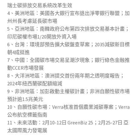
瑞士碳排放交易系統改革生效
4、美洲地區：美國各大銀行宣布退出淨零銀行聯盟；加
州州長考慮延長碳市場
5、亞洲地區：南韓政府公布第四次排放交易基本計畫；
印尼碳權市場1/20開放外資入場
6、台灣：環境部預告擴大碳盤查草案；2035減碳新目標
朝4成挺進
7、中國：全國碳市場交易呈潮汐現象；銀行綠色金融推
動CCER市場發展
8、大洋洲地區：澳洲提交首份兩年期之透明度報告；
2024年紐西蘭碳配額縮減
9、非洲地區：加彭啟動主權碳計畫；非洲自願性碳市場
預計逾1.5兆美元
10、自願性碳市場：Verra核准首個農業減碳專案；Verra
公布航空標籤指南
11、未來活動：2月10-12日 GreenBiz 25；2月25-27日 亞
太國際風力發電展