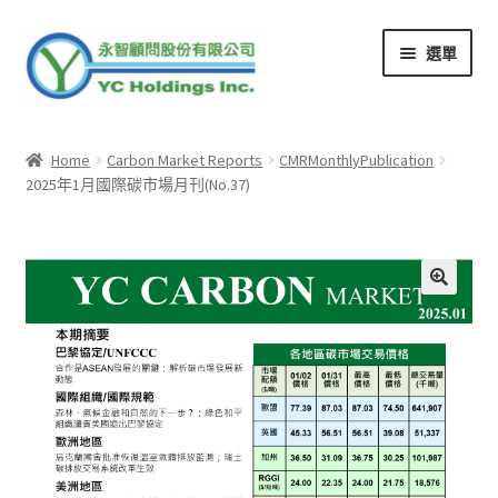
跳
跳
選單
至
至
導
主
覽
要
回ASPNex學院
列
內
Home
Carbon Market Reports
CMRMonthlyPublication
容
2025年1月國際碳市場月刊(No.37)
商店
現行促銷
我的帳號
購物車
結帳
登入/登出