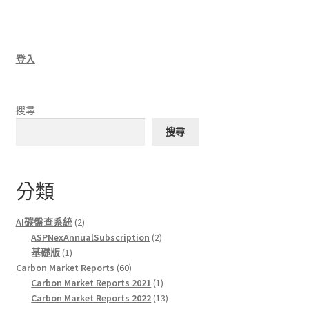
登入
搜尋
搜尋
分類
2
AI碳盤查系統
2
products
2
ASPNexAnnualSubscription
2
1
products
基礎版
1
product
60
Carbon Market Reports
60
products
1
Carbon Market Reports 2021
1
product
13
Carbon Market Reports 2022
13